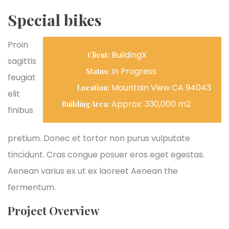
Special bikes
Proin
BuildingX
Client:
sagittis
In Progress
Status:
feugiat
Mountain View CA 94043
Location:
elit
Approx: 330,000 m2
Building Area:
finibus
pretium. Donec et tortor non purus vulputate
tincidunt. Cras congue posuer eros eget egestas.
Aenean varius ex ut ex laoreet Aenean the
fermentum.
Project Overview